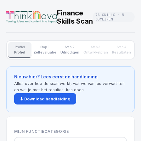
Finance
76 SKILLS · 5
Skills Scan
DOMEINEN
Profiel
Stap 1
Stap 2
Stap 3
Stap 4
Profiel
Zelfevaluatie
Uitnodigen
Ontwikkelplan
Resultaten
Nieuw hier? Lees eerst de handleiding
Alles over hoe de scan werkt, wat we van jou verwachten
en wat je met het resultaat kan doen.
⬇ Download handleiding
MIJN FUNCTIECATEGORIE